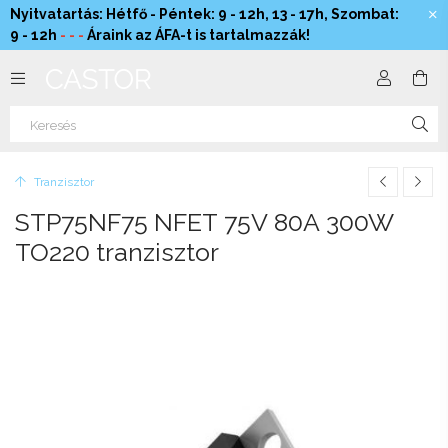
Nyitvatartás: Hétfő - Péntek: 9 - 12h, 13 - 17h, Szombat:
9 - 12h
- - -
Áraink az ÁFA-t is tartalmazzák!
Tranzisztor
STP75NF75 NFET 75V 80A 300W
TO220 tranzisztor